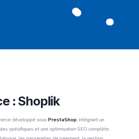
 : Shoplik
merce développé sous
PrestaShop
, intégrant un
les spécifiques et une optimisation SEO complète.
catalogue, les passerelles de paiement, la gestion