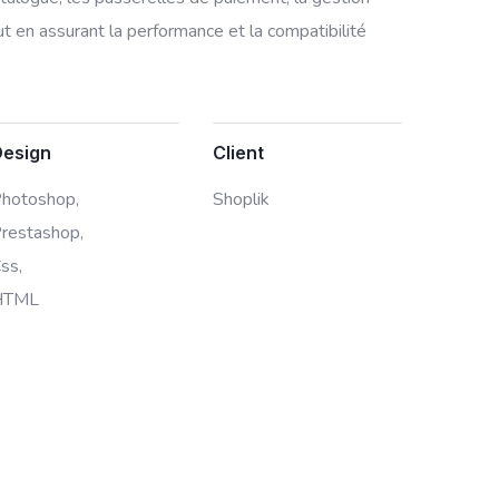
ut en assurant la performance et la compatibilité
Design
Client
hotoshop,
Shoplik
restashop,
ss,
HTML