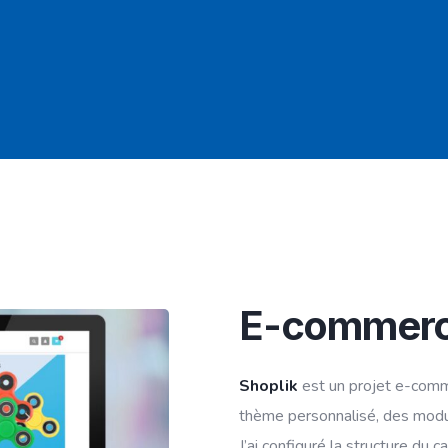
E-commerce
Shoplik
est un projet e-com
thème personnalisé, des modu
J’ai configuré la structure du 