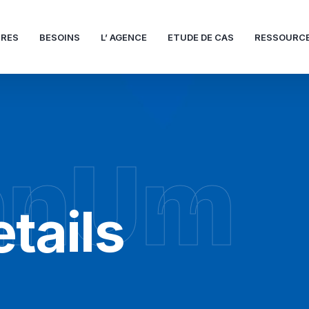
FRES
BESOINS
L’ AGENCE
ETUDE DE CAS
RESSOURC
hnUm
tails